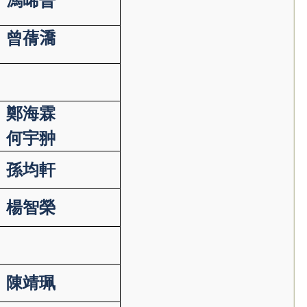
馮晞晉
曾蒨
𣾷
鄭海霖
何宇翀
孫均軒
楊智榮
陳靖珮