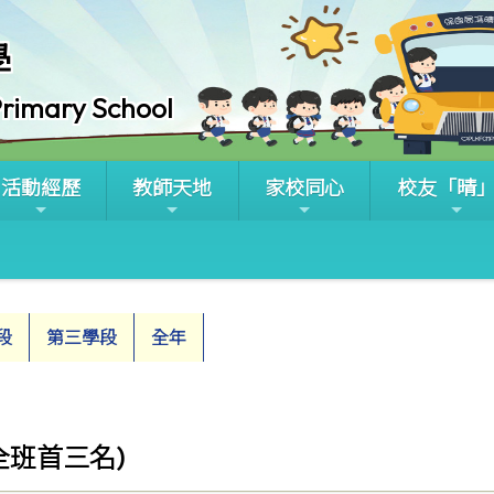
學
rimary School
活動經歷
教師天地
家校同心
校友「晴
段
第三學段
全年
(全班首三名)