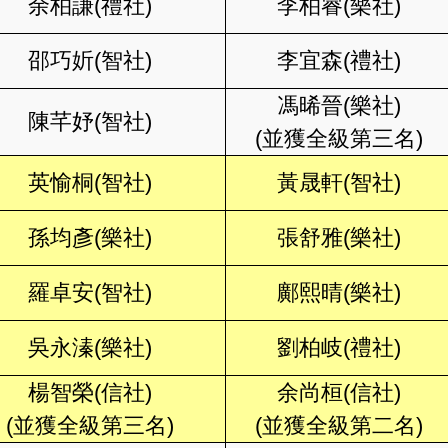
余柏謙(禮社)
李柏睿(樂社)
邵巧妡(智社)
李宜森(禮社)
馮晞晉(樂社)
陳芊妤(智社)
(並獲全級第三名)
英愉桐(智社)
黃晟軒(智社)
孫均彥(樂社)
張舒雅(樂社)
羅卓安(智社)
鄺熙晴(樂社)
吳永溱(樂社)
劉柏岐(禮社)
楊智榮(信社)
余尚桓(信社)
(並獲全級第三名)
(並獲全級第二名)