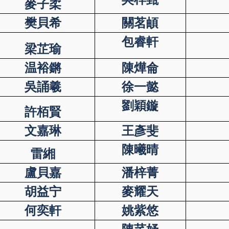
麥子柔
樊貝希
關茗頔
包睿軒
梁芷瑜
温裕鏘
陳燁侖
吳誦羲
徐一懿
劉穎鏇
許栢賢
文嘉琳
王彥斐
陳曦晴
雷緗
盧貝嘉
潘梓菁
胡益宁
麥耀天
何奕軒
姚紫悠