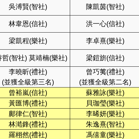
吳溥賢(智社)
陳凱茵(智社)
林韋恩(信社)
洪一心(信社)
梁凱程(樂社)
李卓熹(樂社)
哲(智社) 莫靖楠(樂社)
梁鎧旂(信社)
李曉昕(禮社)
曾巧荑(禮社)
(並獲全級第三名)
(並獲全級第二名)
曾裕嵐(信社)
蘇雅詠(樂社)
黃匯博(禮社)
貝珈瑩(樂社)
鄺律仁(智社)
李晞妍(樂社)
林澔鋒(禮社)
朱逸熹(智社)
羅栩然(禮社)
馮僖童(樂社)