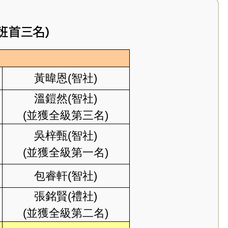
全班首三名)
黃暐恩(智社)
溫鎧然(智社)
(並獲全級第三名)
吳梓甄(智社)
(並獲全級第一名)
包睿軒(智社)
張銘賢(禮社)
(並獲全級第二名)