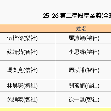
25-26 第二學段學業獎(
姓名
伍梓傑(樂社)
羅詩穎(禮社)
蘇靖茹(智社)
李思睿(禮社)
馮奕熹(信社)
周泓謙(智社)
林昊琛(禮社)
關茗頔(信社)
吳誦羲(智社)
徐一懿(智社)