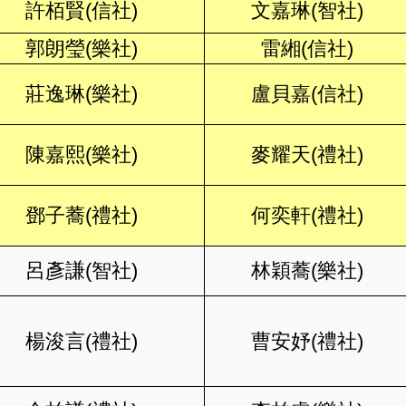
許栢賢(信社)
文嘉琳(智社)
郭朗瑩(樂社)
雷緗(信社)
莊逸琳(樂社)
盧貝嘉(信社)
陳嘉熙(樂社)
麥耀天(禮社)
鄧子蕎(禮社)
何奕軒(禮社)
呂彥謙(智社)
林穎蕎(樂社)
楊浚言(禮社)
曹安妤(禮社)