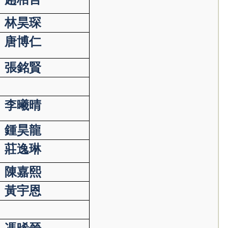
林昊琛
唐博仁
張銘賢
李曦晴
鍾昊龍
莊逸琳
陳嘉熙
黃宇恩