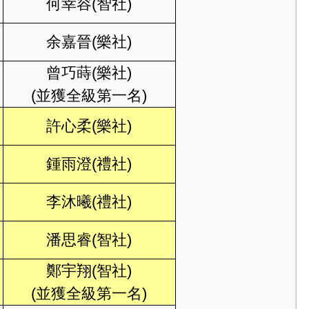
何幸容(智社)
余嘉晉(樂社)
曾巧蒔(樂社)
(並獲全級第一名)
許心柔(樂社)
鍾雨澄(禮社)
李沐曦(禮社)
潘思睿(智社)
鄭宇翔(智社)
(並獲全級第一名)