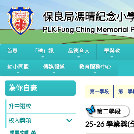
保良局馮晴紀念小
PLK Fung Ching Memorial P
首頁
「晴」訊
品德育人
學與教
幼小同盟
傳媒報道
教育服務中心
為你自豪
第一學段
第二學
升中選校
第二學段
校內獎項
25-26 學業獎
學業成績