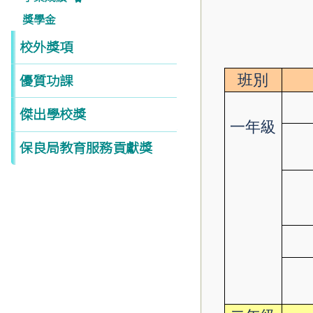
獎學金
校外獎項
班別
優質功課
傑出學校獎
一年級
保良局教育服務貢獻獎