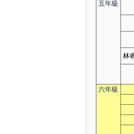
五年級
林睿
六年級