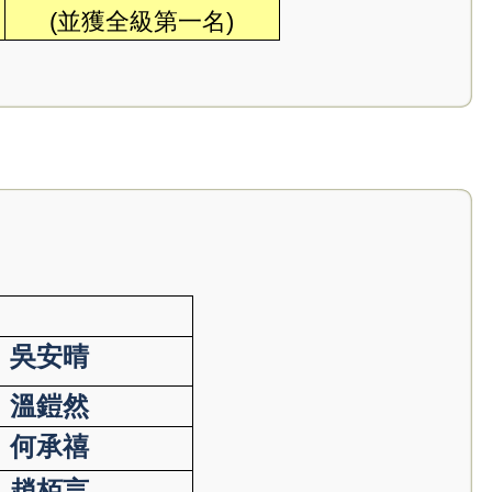
(並獲全級第一名)
吳安晴
溫鎧然
何承禧
趙栢言