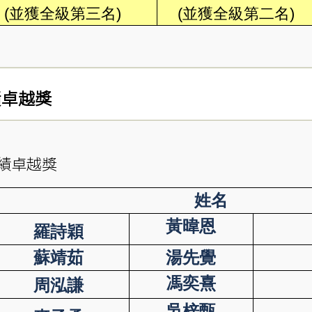
(並獲全級第三名)
(並獲全級第二名)
成績卓越獎
成績卓越獎
姓名
黃暐恩
羅詩穎
蘇靖茹
湯先覺
馮奕熹
周泓謙
吳梓甄