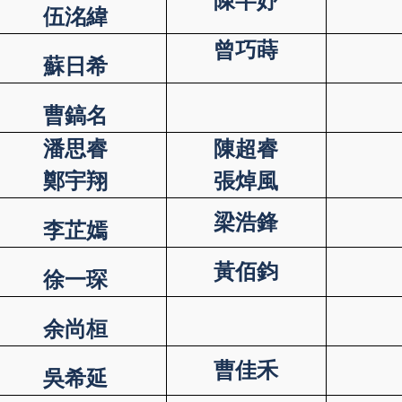
陳芊妤
伍洺緯
曾巧蒔
蘇日希
曹鎬名
潘思睿
陳超睿
鄭宇翔
張焯風
梁浩鋒
李芷嫣
黃佰鈞
徐一琛
余尚桓
曹佳禾
吳希延