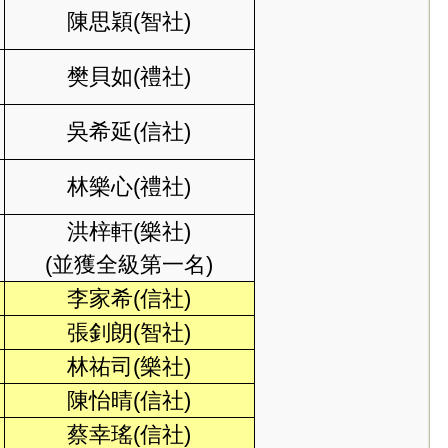
陳思穎(智社)
樊貝如(禮社)
吳希延(信社)
林樂心(禮社)
洪梓軒(樂社)
(並獲全級第一名)
李家希(信社)
張釗朗(智社)
林祐司(樂社)
陳怡晴(信社)
蔡幸瑤(信社)