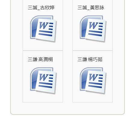
三誠_古欣婷
三誠_黃思詠
三謙 高潣桐
三謙 楊巧茹