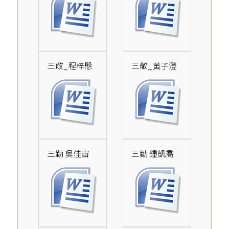
三敬_程梓慇
三敬_黃子澄
三勤 吳佳宙
三勤 鍾凱喬