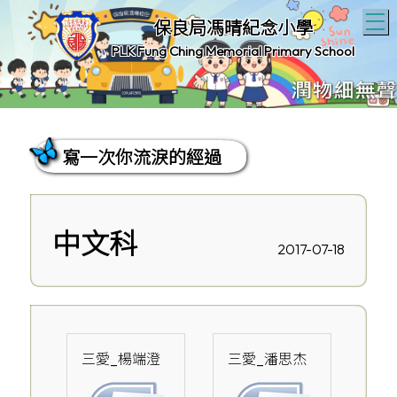
T
保良局馮晴紀念小學
PLK Fung Ching Memorial Primary School
寫一次你流淚的經過
中文科
2017-07-18
三愛_楊端澄
三愛_潘思杰