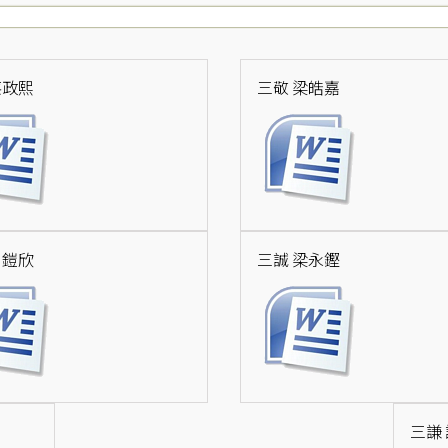
蔡政熙
三敬 梁皓嘉
劉鎧欣
三誠 梁永鏗
三謙