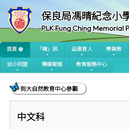
保良局馮晴紀念小
PLK Fung Ching Memorial P
首頁
「晴」訊
品德育人
學與教
幼小同盟
傳媒報道
教育服務中心
到大自然教育中心參觀
中文科