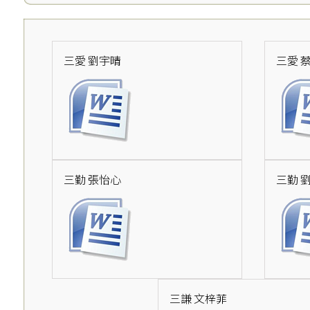
三愛 劉宇晴
三愛 
三勤 張怡心
三勤 
三謙 文梓菲