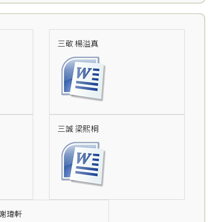
三敬 楊溢真
三誠 梁熙桐
 謝瑋軒