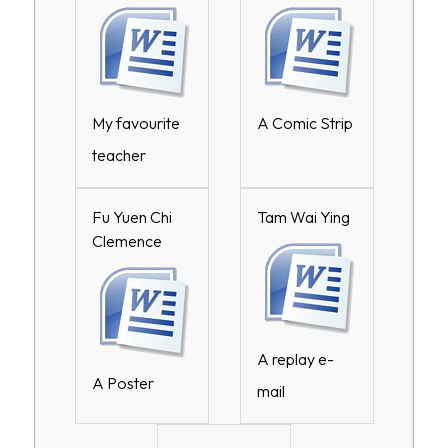
My favourite
A Comic Strip
teacher
Fu Yuen Chi
Tam Wai Ying
Clemence
A replay e-
A Poster
mail