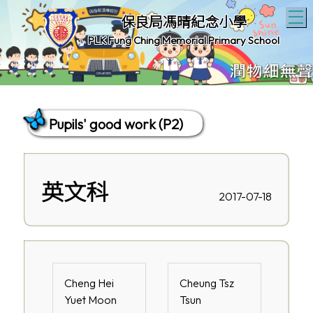
T
保良局馮晴紀念小學
PLK Fung Ching Memorial Primary School
Pupils' good work (P2)
英文科
2017-07-18
Cheng Hei
Cheung Tsz
Yuet Moon
Tsun