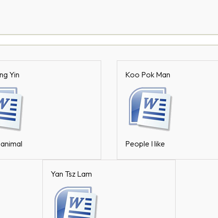
ng Yin
Koo Pok Man
 animal
People I like
Yan Tsz Lam