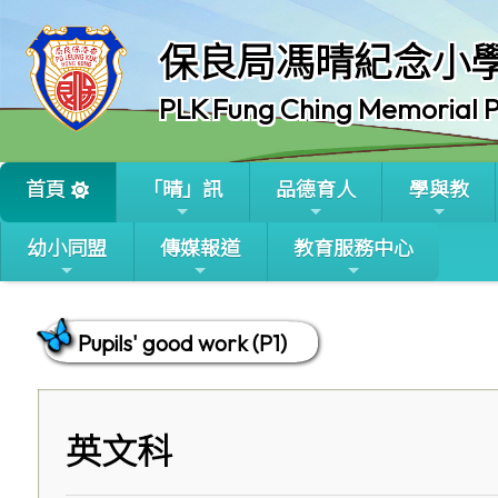
保良局馮晴紀念小
PLK Fung Ching Memorial P
首頁
「晴」訊
品德育人
學與教
幼小同盟
傳媒報道
教育服務中心
Pupils' good work (P1)
英文科