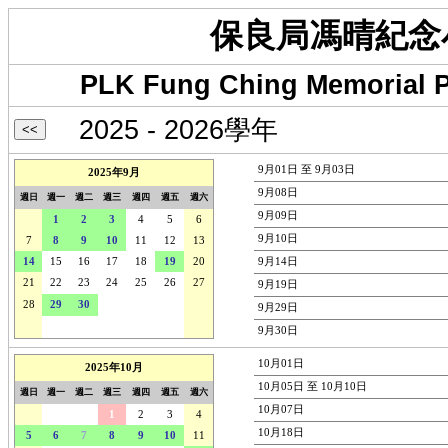
保良局馮晴紀念
PLK Fung Ching Memorial P
2025 - 2026學年
9月01日 至 9月03日
2025年9月
9月08日
週日
週一
週二
週三
週四
週五
週六
9月09日
31
1
2
3
4
5
6
9月10日
7
8
9
10
11
12
13
14
15
16
17
18
19
20
9月14日
21
22
23
24
25
26
27
9月19日
28
29
30
1
2
3
4
9月29日
5
6
7
8
9
10
11
9月30日
10月01日
2025年10月
10月05日 至 10月10日
週日
週一
週二
週三
週四
週五
週六
10月07日
28
29
30
1
2
3
4
10月18日
5
6
7
8
9
10
11