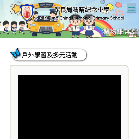
T
保良局馮晴紀念小學
PLK Fung Ching Memorial Primary School
戶外學習及多元活動