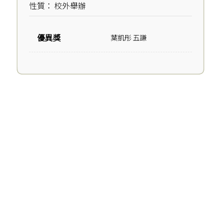
性質： 校外舉辦
優異獎
葉凱彤 五謙