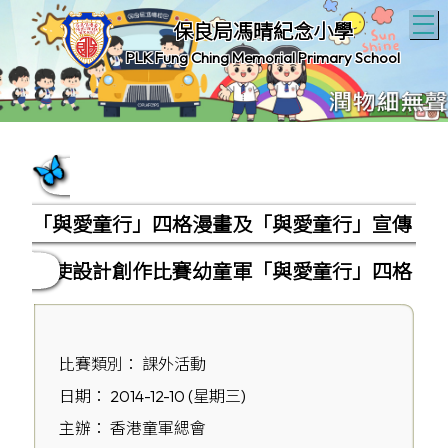
T
保良局馮晴紀念小學
PLK Fung Ching Memorial Primary School
「與愛童行」四格漫畫及「與愛童行」宣傳
大使設計創作比賽幼童軍「與愛童行」四格
漫畫創作比賽
比賽類別： 課外活動
日期： 2014-12-10 (星期三)
主辦： 香港童軍緦會