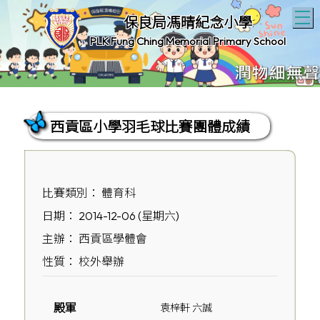
T
保良局馮晴紀念小學
PLK Fung Ching Memorial Primary School
西貢區小學羽毛球比賽團體成績
比賽類別： 體育科
日期： 2014-12-06 (星期六)
主辦： 西貢區學體會
性質： 校外舉辦
殿軍
袁梓軒 六誠