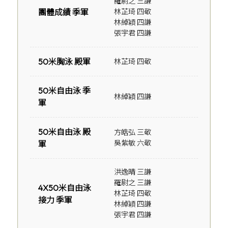
羅尉之 三謙
團體成績 季軍
林芷琦 四敬
林綽穎 四謙
張宇君 四謙
50米胸泳 殿軍
林芷琦 四敬
50米自由泳 季
林綽穎 四謙
軍
50米自由泳 殿
方皓弘 三敬
吳紫敏 六敬
軍
洪逸晴 三謙
羅尉之 三謙
4X50米自由泳
林芷琦 四敬
接力 季軍
林綽穎 四謙
張宇君 四謙