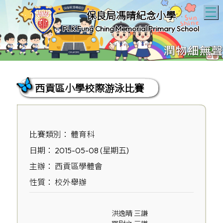
T
保良局馮晴紀念小學
PLK Fung Ching Memorial Primary School
西貢區小學校際游泳比賽
比賽類別： 體育科
日期： 2015-05-08 (星期五)
主辦： 西貢區學體會
性質： 校外舉辦
洪逸晴 三謙