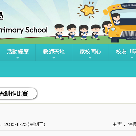
學
rimary School
活動經歷
教師天地
家校同心
校友「
語創作比賽
 2015-11-25 (星期三)
主辦： 保