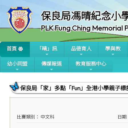
保良局馮晴紀念小
PLK Fung Ching Memorial P
首頁
「晴」訊
品德育人
學與教
幼小同盟
傳媒報道
教育服務中心
保良局「家」多點「Fun」全港小學親子標
比賽類別： 中文科
日期：