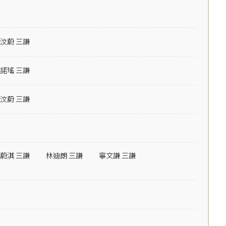
汶蔚 三謙
諾瑤 三謙
汶蔚 三謙
蔚淇 三謙
林迪朗 三謙
寧文謙 三謙