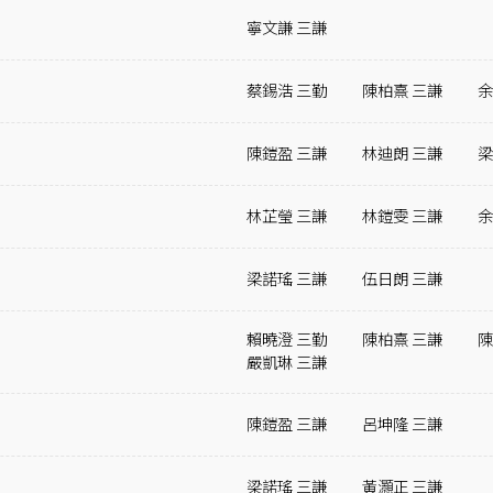
寧文謙 三謙
蔡錫浩 三勤
陳柏熹 三謙
余
陳鎧盈 三謙
林迪朗 三謙
梁
林芷瑩 三謙
林鎧雯 三謙
余
梁諾瑤 三謙
伍日朗 三謙
賴曉澄 三勤
陳柏熹 三謙
陳
嚴凱琳 三謙
陳鎧盈 三謙
呂坤隆 三謙
梁諾瑤 三謙
黃灝正 三謙