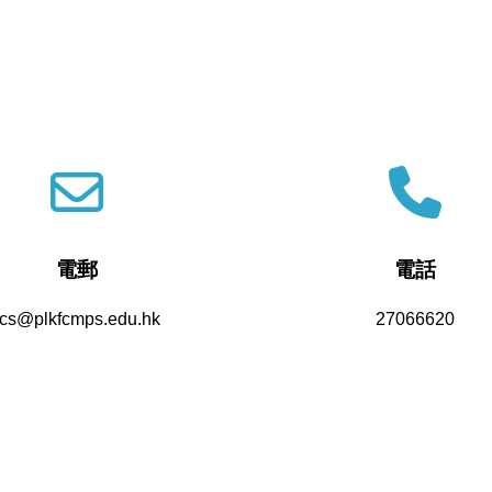
電郵
電話
fcs@plkfcmps.edu.hk
27066620
Powered by
Friendly Portal System
v
10.62