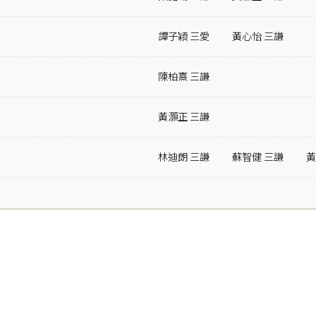
譚子穎 三愛
黃心怡 三謙
陳柏熹 三謙
黃灝正 三謙
林迪朗 三謙
蘇智健 三謙
黃