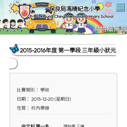
T
保良局馮晴紀念小學
PLK Fung Ching Memorial Primary School
2015-2016年度 第一學段 三年級小狀元
比賽類別： 學術
日期： 2015-12-20 (星期日)
性質： 校內舉辦
中文科 第一名
陳柏熹 三謙