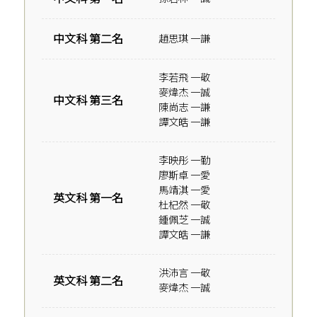
中文科 第二名
趙思琪 一謙
李若飛 一敬
麥煒杰 一誠
中文科 第三名
陳尚志 一謙
譚文皓 一謙
李映彤 一勤
廖斯卓 一愛
馬靖淇 一愛
英文科 第一名
杜杞然 一敬
鍾佩芝 一誠
譚文皓 一謙
洪沛言 一敬
英文科 第二名
麥煒杰 一誠