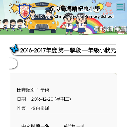
T
保良局馮晴紀念小學
PLK Fung Ching Memorial Primary School
2016-2017年度 第一學段 一年級小狀元
比賽類別： 學術
日期： 2016-12-20 (星期二)
性質： 校內舉辦
中文科 第一名
孫若林 一誠