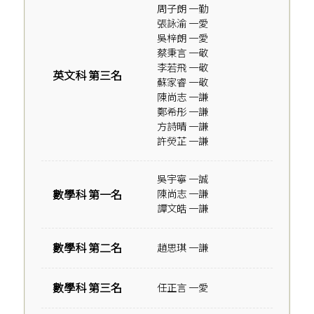
周子朗 一勤
張詠渝 一愛
吳梓朗 一愛
蔡秉言 一敬
李若飛 一敬
英文科 第三名
蘇家睿 一敬
陳尚志 一謙
鄭希彤 一謙
方詩晴 一謙
許熒芷 一謙
吳宇寧 一誠
數學科 第一名
陳尚志 一謙
譚文皓 一謙
數學科 第二名
趙思琪 一謙
數學科 第三名
任正言 一愛