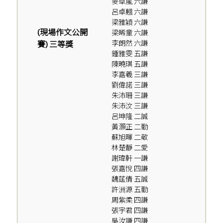
麥卓嵐 六謙
呂卓翹 六謙
梁雅穎 六謙
(現場作文公開
梁晞童 六謙
李朗然 六謙
賽) 三等獎
鍾雅雯 五謙
陳曉琪 五謙
李嘉羲 三謙
劉偉諾 三謙
朱沛珊 三謙
朱沛汶 三謙
呂坤隆 二誠
黃灝正 二勤
蘇旭暉 二敬
林楚靜 二愛
謝瑋軒 一謙
張嘉悅 四謙
魏莛倩 五誠
許洲源 五勤
周紫柔 四謙
張宇君 四謙
吳汝謙 四謙