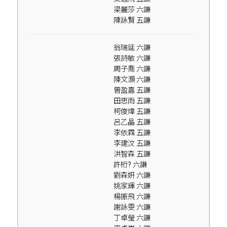
梁麗莎 六謙
陳詠賢 五謙
翁瑞延 六謙
張詩敏 六謙
周子喬 六謙
陳文灝 六謙
曾盈嘉 五謙
田思雨 五謙
柯俊煒 五謙
呂乙晶 五謙
李依霖 五謙
李建汶 五謙
洪智森 五謙
許桁? 六謙
劉森妍 六謙
姚家輝 六謙
楊振飛 六謙
謝詠雯 六謙
丁卓瑩 六謙