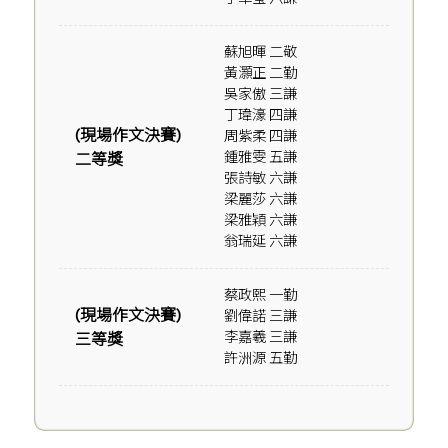
蘇旭暉 二敬
黃灝正 二勤
吳家傲 三謙
丁瑋濠 四謙
(現場作文決賽)
周紫柔 四謙
鍾雅雯 五謙
二等獎
張詩敏 六謙
梁麗莎 六謙
梁雅穎 六謙
翁瑞延 六謙
蔡政熙 一勤
(現場作文決賽)
劉偉諾 三謙
李嘉羲 三謙
三等獎
許洲源 五勤