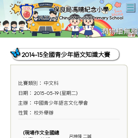
T
保良局馮晴紀念小學
PLK Fung Ching Memorial Primary School
2014-15全國青少年語文知識大賽
比賽類別： 中文科
日期： 2015-05-19 (星期二)
主辦： 中國青少年語言文化學會
性質： 校外舉辦
(現場作文全國總
呂坤隆 二誠