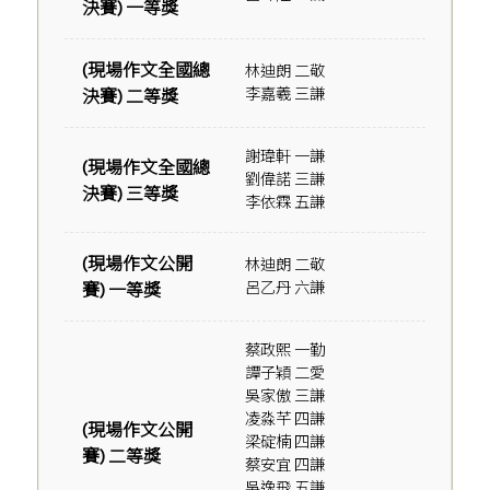
決賽) 一等獎
(現場作文全國總
林迪朗 二敬
李嘉羲 三謙
決賽) 二等獎
謝瑋軒 一謙
(現場作文全國總
劉偉諾 三謙
決賽) 三等獎
李依霖 五謙
(現場作文公開
林迪朗 二敬
呂乙丹 六謙
賽) 一等獎
蔡政熙 一勤
譚子穎 二愛
吳家傲 三謙
凌淼芊 四謙
(現場作文公開
梁碇楠 四謙
賽) 二等獎
蔡安宜 四謙
吳逸飛 五謙