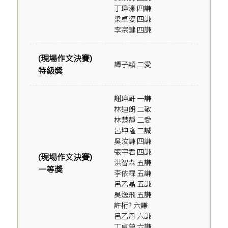
丁瑋濠 四謙
梁卓姿 四謙
李宗鍵 四謙
(現場作文決賽)
譚子穎 二愛
特級獎
謝瑋軒 一謙
林迪朗 二敬
林楚靜 二愛
呂坤隆 二誠
吳汝謙 四謙
張宇君 四謙
(現場作文決賽)
洪智森 五謙
一等獎
李依霖 五謙
呂乙晶 五謙
吳逸飛 五謙
許桁? 六謙
呂乙丹 六謙
丁卓瑩 六謙