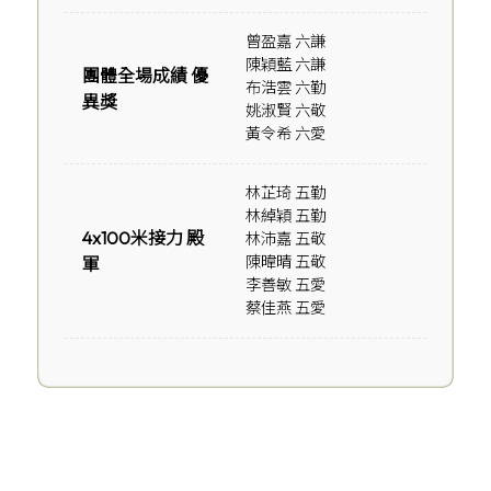
曾盈嘉 六謙
陳穎藍 六謙
團體全場成績 優
布浩雲 六勤
異獎
姚淑賢 六敬
黃令希 六愛
林芷琦 五勤
林綽穎 五勤
4x100米接力 殿
林沛嘉 五敬
陳暐晴 五敬
軍
李善敏 五愛
蔡佳燕 五愛