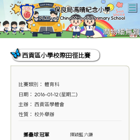
T
保良局馮晴紀念小學
PLK Fung Ching Memorial Primary School
西貢區小學校際田徑比賽
比賽類別： 體育科
日期： 2016-01-12 (星期二)
主辦： 西貢區學體會
性質： 校外舉辦
擲壘球 冠軍
陳穎藍 六謙