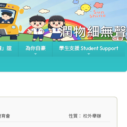
晴」誼
為你自豪
學生支援 Student Support
體育會
性質： 校外舉辦