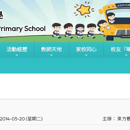
學
rimary School
活動經歷
教師天地
家校同心
校友「
014-05-20 (星期二)
主辦： 東方