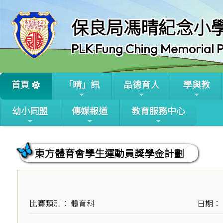
保良局馮晴紀念小
PLK Fung Ching Memorial P
首頁
「晴」訊
品德育人
學與教
幼小同盟
傳媒報道
教育服務中心
東方體育會學生運動員獎學金計劃
比賽類別： 體育科
日期： 2