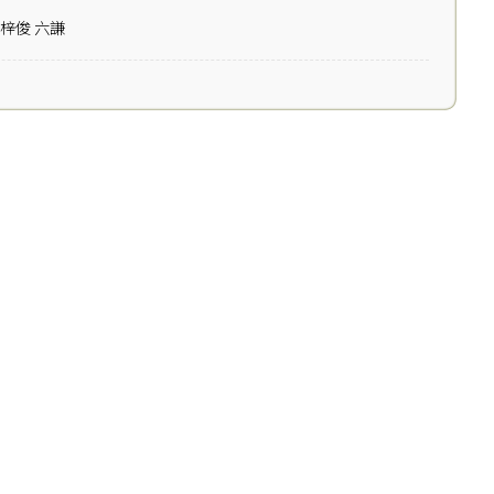
梓俊 六謙