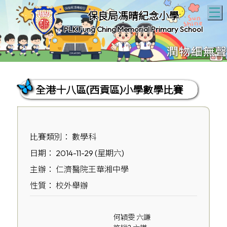
T
保良局馮晴紀念小學
PLK Fung Ching Memorial Primary School
全港十八區(西貢區)小學數學比賽
比賽類別： 數學科
日期： 2014-11-29 (星期六)
主辦： 仁濟醫院王華湘中學
性質： 校外舉辦
何穎雯 六謙