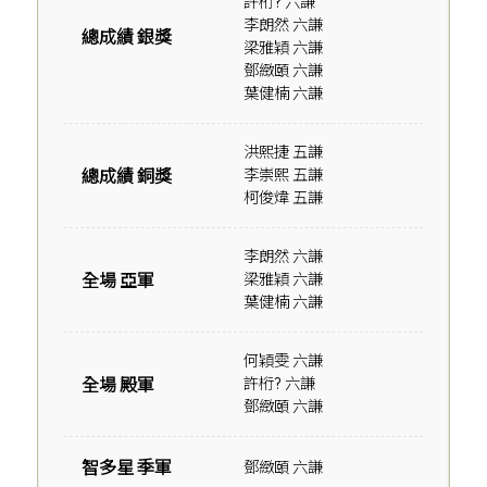
許桁? 六謙
李朗然 六謙
總成績 銀獎
梁雅穎 六謙
鄧緻頤 六謙
葉健楠 六謙
洪熙捷 五謙
總成績 銅獎
李崇熙 五謙
柯俊煒 五謙
李朗然 六謙
全場 亞軍
梁雅穎 六謙
葉健楠 六謙
何穎雯 六謙
全場 殿軍
許桁? 六謙
鄧緻頤 六謙
智多星 季軍
鄧緻頤 六謙