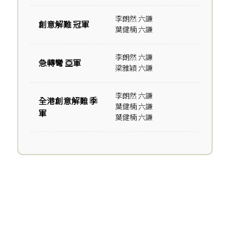
李朗然 六謙
創意解難 冠軍
葉健楠 六謙
李朗然 六謙
急轉彎 亞軍
梁雅穎 六謙
李朗然 六謙
全港創意解難 季
葉健楠 六謙
軍
葉健楠 六謙