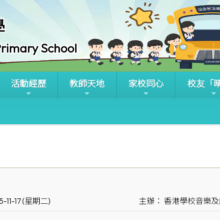
學
rimary School
活動經歷
教師天地
家校同心
校友「
-11-17 (星期二)
主辦： 香港學校音樂