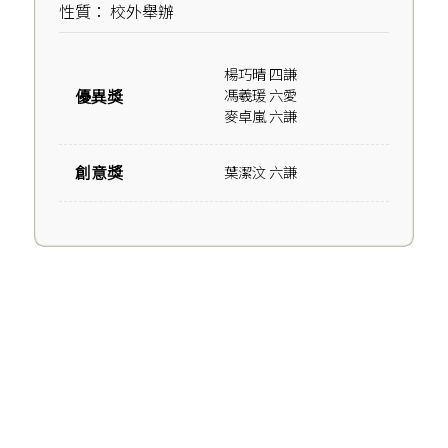
性質： 校外舉辦
楊巧晴 四謙
優異獎
馮羲瑗 六愛
麥卓嵐 六謙
創意獎
葉潔汶 六謙