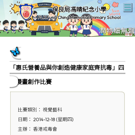
T
保良局馮晴紀念小學
PLK Fung Ching Memorial Primary School
「惠氏營養品與你創造健康家庭齊抗毒」四
格漫畫創作比賽
比賽類別： 視覺藝科
日期： 2014-12-18 (星期四)
主辦： 香港戒毒會