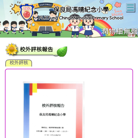
T
保良局馮晴紀念小學
PLK Fung Ching Memorial Primary School
校外評核報告
校外評核